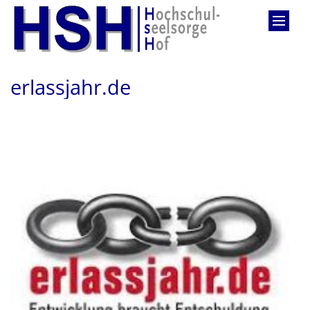
Zum Inhalt springen
erlassjahr.de