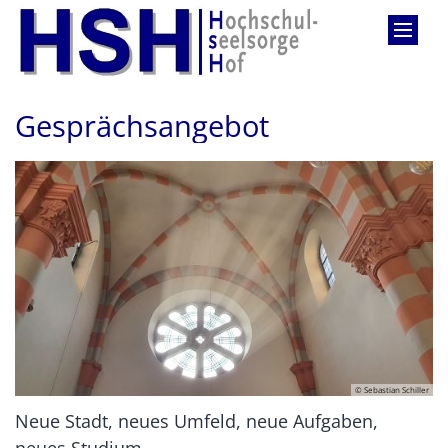
Zum Inhalt springen
Gesprächsangebot
© Sebastian Schiller
Neue Stadt, neues Umfeld, neue Aufgaben,
neues Studium....