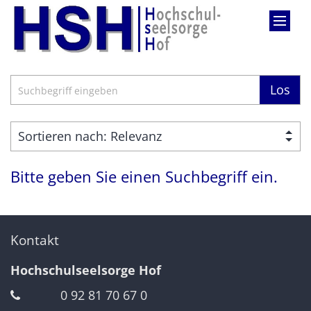
Zum Inhalt springen
Suche
Los
Bitte geben Sie einen Suchbegriff ein.
Kontakt
Hochschulseelsorge Hof
0 92 81 70 67 0